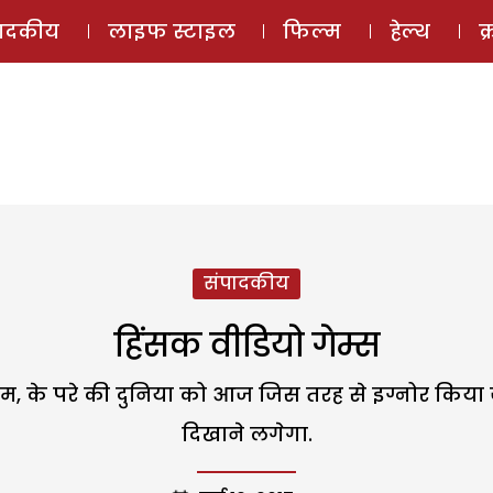
ई-मैगज़ीन
ऑडियो 
पादकीय
लाइफ स्टाइल
फिल्म
हेल्थ
क
संपादकीय
हिंसक वीडियो गेम्स
ाम, के परे की दुनिया को आज जिस तरह से इग्नोर किया
दिखाने लगेगा.