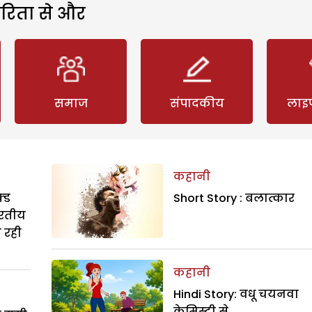
रिता से और
समाज
संपादकीय
लाइ
कहानी
्ड
Short Story : बलात्कार
ारतीय
ा रही
कहानी
Hindi Story: वधू चयनवा
केमिस्ट्री से