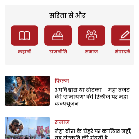
सरिता से और
कहानी
राजनीति
समाज
संपादकीय
फिल्म
अंधविश्वास या टोटका – महा बजट
की ‘रामायण’ की रिलीज पर महा
कन्फ्यूजन
समाज
नेहा बोरा के चेहरे पर कालिख नहीं,
यह संस्कृति की गंदगी है