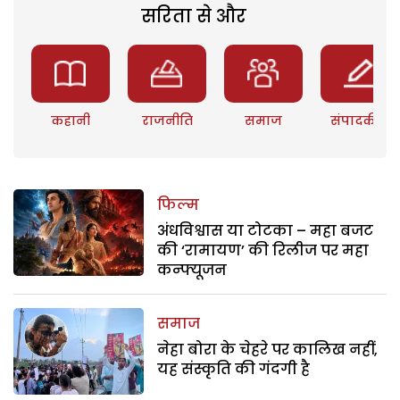
सरिता से और
कहानी
राजनीति
समाज
संपादकीय
फिल्म
अंधविश्वास या टोटका – महा बजट
की ‘रामायण’ की रिलीज पर महा
कन्फ्यूजन
समाज
नेहा बोरा के चेहरे पर कालिख नहीं,
यह संस्कृति की गंदगी है