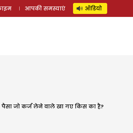
⚲
स्टोरी
लॉग इन
SUBSCRIBE
्राइम
आपकी समस्याएं
ऑडियो
यह पैसा जो कर्ज लेने वाले खा गए किस का है?