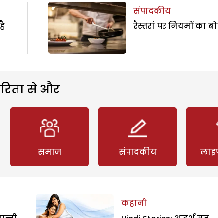
संपादकीय
है
रैस्तरां पर नियमों का ब
रिता से और
समाज
संपादकीय
लाइ
कहानी