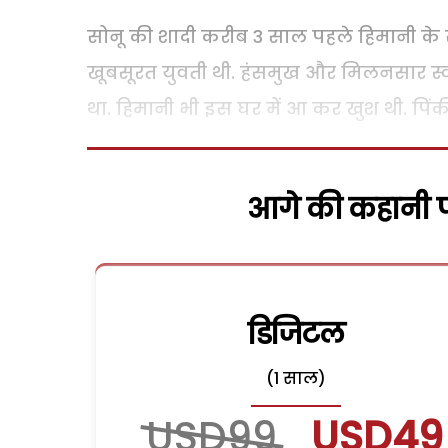
सोनू की शादी करीब 3 साल पहले हिमानी के स
खूबसूरत युवती थी. हंसमुख और मिलनसार स्वभ
था. हिमानी भी इस घर में आ कर खुश थी. पिं
आगे की कहानी पढ
डिजिटल
(1 साल)
USD99
USD49