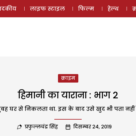
ई-मैगज़ीन
ऑडियो 
पादकीय
लाइफ स्टाइल
फिल्म
हेल्थ
क
क्राइम
हिमानी का याराना : भाग 2
बह घर से निकलता था. इस के बाद उसे खुद भी पता नहीं
प्रफुल्लचंद्र सिंह
दिसम्बर 24, 2019