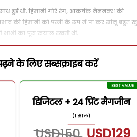
ाथ हुई थी. हिमानी गोरे रंग, आकर्षक नैननक्श की
ाव की हिमानी को पत्नी के रूप में पा कर सोनू बहुत ख
की भाभी का पूरा खयाल रखती थी.
़ने के लिए सब्सक्राइब करें
डिजिटल + 24 प्रिंट मैगजीन
(1 साल)
USD150
USD129