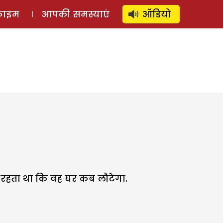
⚲
स्टोरी
लॉग इन
SUBSCRIBE
्राइम
आपकी समस्याएं
ऑडियो
 रहता था कि वह घर कब लौटेगा.