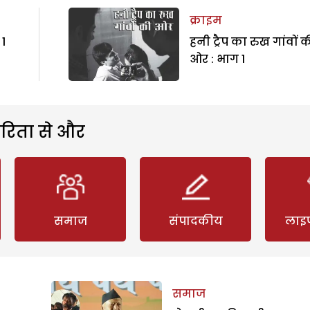
क्राइम
1
हनी ट्रैप का रुख गांवों 
ओर : भाग 1
रिता से और
समाज
संपादकीय
लाइ
समाज