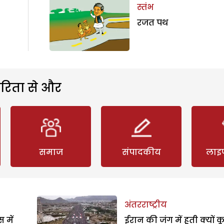
स्तंभ
रजत पथ
रिता से और
समाज
संपादकीय
लाइ
अंतरराष्ट्रीय
 में
ईरान की जंग में हूती क्यों क