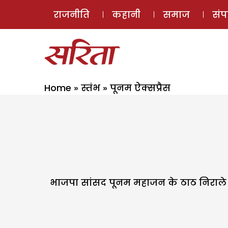
राजनीति
कहानी
समाज
सं
Home
»
स्तंभ
»
पूनम ऐक्सप्रैस
भाजपा सांसद पूनम महाजन के ठाठ निराले हैं. 