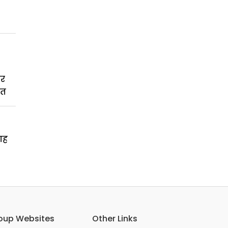
कर
बत
गह
oup Websites
Other Links