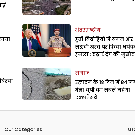
पाई
अंतरराष्ट्रीय
बचाया
हूती विद्रोहियों ने यमन और
सऊदी अरब पर किया भयं
हमला : बढ़ाई ट्रंप की मुसी
समाज
 बिरवा
उद्घाटन के 18 दिन में 84 ज
धंसा यूपी का सबसे महंगा
एक्सप्रेसवे
Our Categories
Gr