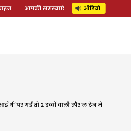
⚲
स्टोरी
लॉग इन
SUBSCRIBE
्राइम
आपकी समस्याएं
ऑडियो
ीं पर गईं तो 2 डब्बों वाली स्पैशल ट्रेन में