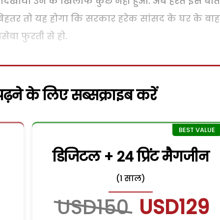
 दिखाया उन के खिलाफ कुछ नहीं हुआ. अब हैरत इस बा
रहा. बेहतर तो यह होगा कि सरकार हरेक सांसद के घर के बाह
नसेवा फुरती से हो.
़ने के लिए सब्सक्राइब करें
डिजिटल + 24 प्रिंट मैगजीन
(1 साल)
USD150
USD129