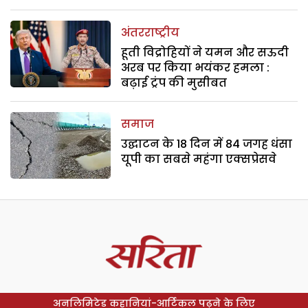
अंतरराष्ट्रीय
हूती विद्रोहियों ने यमन और सऊदी
अरब पर किया भयंकर हमला :
बढ़ाई ट्रंप की मुसीबत
समाज
उद्घाटन के 18 दिन में 84 जगह धंसा
यूपी का सबसे महंगा एक्सप्रेसवे
अनलिमिटेड कहानियां-आर्टिकल पढ़ने के लिए