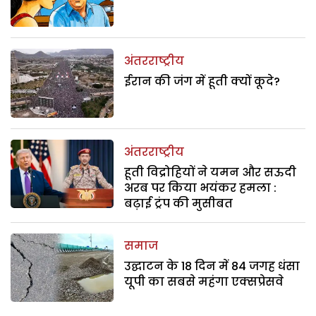
अंतरराष्ट्रीय
ईरान की जंग में हूती क्यों कूदे?
अंतरराष्ट्रीय
हूती विद्रोहियों ने यमन और सऊदी
अरब पर किया भयंकर हमला :
बढ़ाई ट्रंप की मुसीबत
समाज
उद्घाटन के 18 दिन में 84 जगह धंसा
यूपी का सबसे महंगा एक्सप्रेसवे