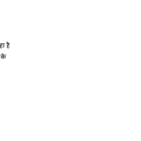
ा है
 के