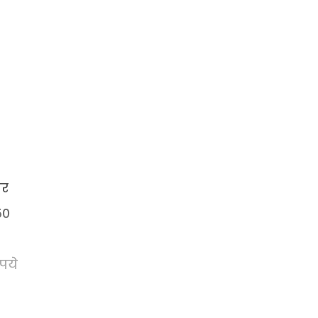
पर
50
पये