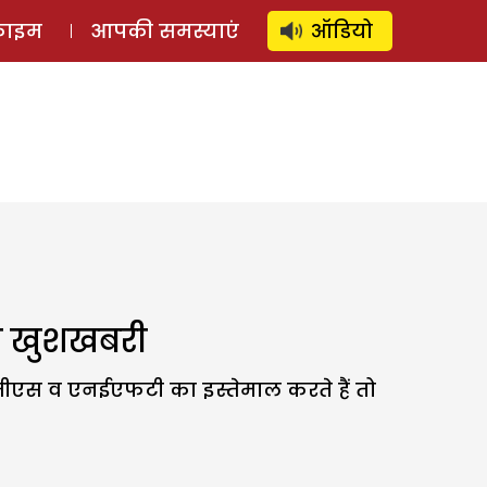
⚲
स्टोरी
लॉग इन
SUBSCRIBE
्राइम
आपकी समस्याएं
ऑडियो
ये खुशखबरी
ीएस व एनईएफटी का इस्तेमाल करते हैं तो