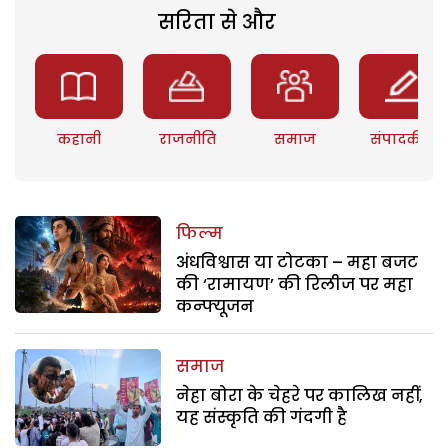
सरिता से और
कहानी
राजनीति
समाज
संपादकीय
फिल्म
अंधविश्वास या टोटका – महा बजट
की ‘रामायण’ की रिलीज पर महा
कन्फ्यूजन
समाज
नेहा बोरा के चेहरे पर कालिख नहीं,
यह संस्कृति की गंदगी है