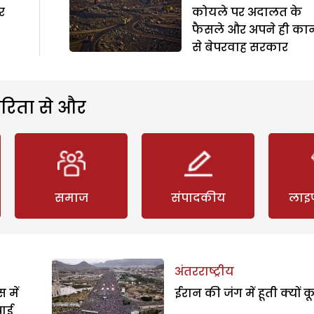
र
कोयले पर अदालत के
फैसले और अपने ही का
से बेपरवाह सरकार
रिता से और
समाज
संपादकीय
लाइ
अंतरराष्ट्रीय
 में
ईरान की जंग में हूती क्यों क
पाई