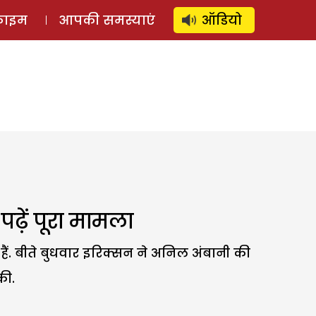
⚲
स्टोरी
लॉग इन
SUBSCRIBE
्राइम
आपकी समस्याएं
ऑडियो
़ें पूरा मामला
ैं. बीते बुधवार इरिक्सन ने अनिल अंबानी की
की.