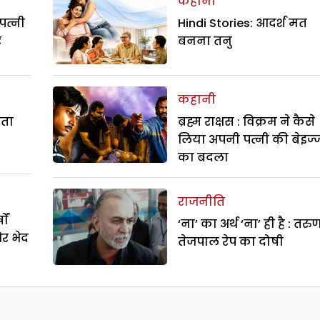
कहानी
पत्नी
Hindi Stories: आदर्श मत
र
बनना तनु
कहानी
रता
ब्रह्म राक्षस : विक्रम ने कैसे
लिया अपनी पत्नी की बेइज्
का बदला
राजनीति
ों
‘ना’ का अर्थ ‘ना’ ही है : तरु
और भेद
तेजपाल रेप का दोषी