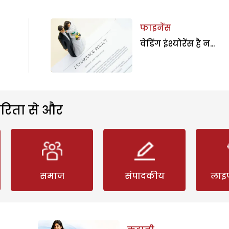
फाइनेंस
वेडिंग इंश्योरेंस है न…
रिता से और
समाज
संपादकीय
लाइ