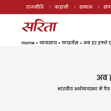
राजनीति
कहानी
समाज
सं
Home
»
व्यवसाय
»
फाइनेंस
»
अब हर हफ्ते 
अब ह
भारतीय अर्थव्यवस्था में 