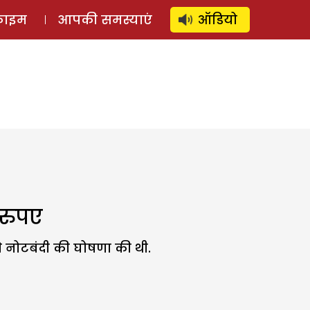
⚲
स्टोरी
लॉग इन
SUBSCRIBE
्राइम
आपकी समस्याएं
ऑडियो
 रुपए
े नोटबंदी की घोषणा की थी.