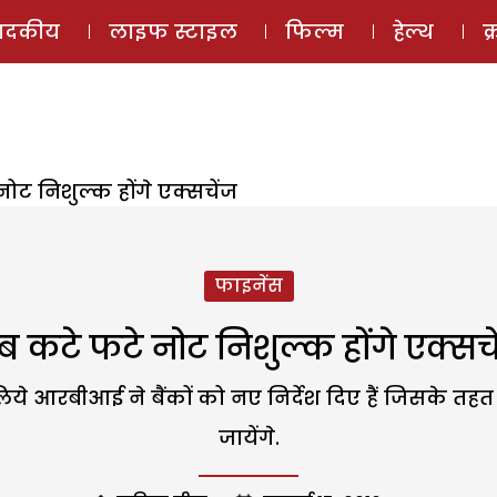
ई-मैगज़ीन
ऑडियो 
पादकीय
लाइफ स्टाइल
फिल्म
हेल्थ
क
ोट निशुल्क होंगे एक्सचेंज
फाइनेंस
 कटे फटे नोट निशुल्क होंगे एक्सच
के लिये आरबीआई ने बैंकों को नए निर्देश दिए हैं जिसके
जायेंगे.