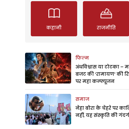
कहानी
राजनीति
फिल्म
अंधविश्वास या टोटका – म
बजट की ‘रामायण’ की र
पर महा कन्फ्यूजन
समाज
नेहा बोरा के चेहरे पर क
नहीं, यह संस्कृति की गंदगी