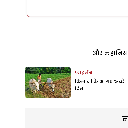
और कहानियां 
फाइनेंस
किसानों के आ गए ‘अच्छे
दिन’
स