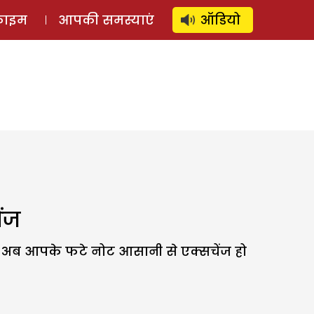
⚲
स्टोरी
लॉग इन
SUBSCRIBE
्राइम
आपकी समस्याएं
ऑडियो
ेंज
 तहत अब आपके फटे नोट आसानी से एक्सचेंज हो