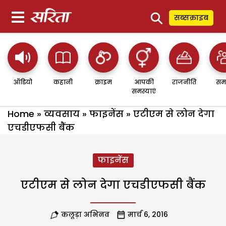
⚲
सब्सक्राइब
ऑडियो
कहानी
क्राइम
आपकी
राजनीति
सम
समस्याएं
Home
»
व्यवसाय
»
फाइनेंस
»
एटीएम से लोन देगा
एचडीएफसी बैंक
फाइनेंस
एटीएम से लोन देगा एचडीएफसी बैंक
कलूड़ा अभिनव
मार्च 6, 2016