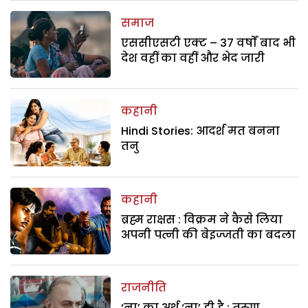
समाज
एससीएसटी एक्ट – 37 वर्षों बाद भी
देश वहीं का वहीं और भेद जारी
कहानी
Hindi Stories: आदर्श मत बनना
तनु
कहानी
ब्रह्म राक्षस : विक्रम ने कैसे लिया
अपनी पत्नी की बेइज्जती का बदला
राजनीति
‘ना’ का अर्थ ‘ना’ ही है : तरुण