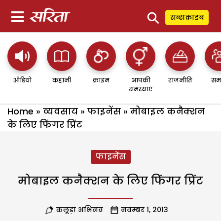
⚲
सब्सक्राइब
ऑडियो
कहानी
क्राइम
आपकी
राजनीति
सम
समस्याएं
Home
»
व्यवसाय
»
फाइनेंस
»
मोबाइल कनैक्शन
के लिए फिंगर प्रिंट
फाइनेंस
मोबाइल कनैक्शन के लिए फिंगर प्रिंट
कलूड़ा अभिनव
नवम्बर 1, 2013