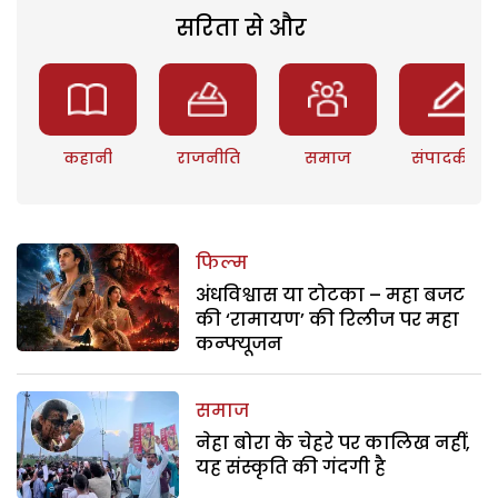
सरिता से और
कहानी
राजनीति
समाज
संपादकीय
फिल्म
अंधविश्वास या टोटका – महा बजट
की ‘रामायण’ की रिलीज पर महा
कन्फ्यूजन
समाज
नेहा बोरा के चेहरे पर कालिख नहीं,
यह संस्कृति की गंदगी है