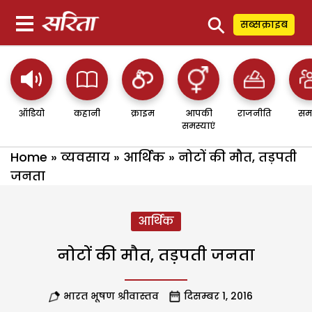
⚲
सब्सक्राइब
ऑडियो
कहानी
क्राइम
आपकी
राजनीति
सम
समस्याएं
Home
»
व्यवसाय
»
आर्थिक
»
नोटों की मौत, तड़पती
जनता
आर्थिक
नोटों की मौत, तड़पती जनता
भारत भूषण श्रीवास्तव
दिसम्बर 1, 2016