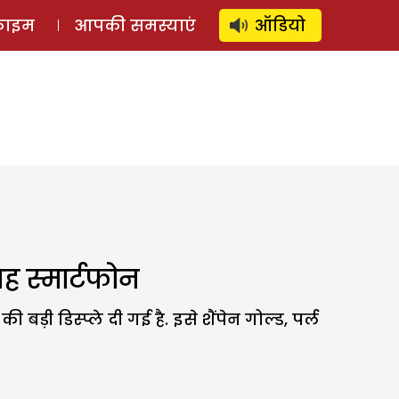
⚲
स्टोरी
लॉग इन
SUBSCRIBE
्राइम
आपकी समस्याएं
ऑडियो
ह स्मार्टफोन
़ी डिस्प्ले दी गई है. इसे शैंपेन गोल्ड, पर्ल