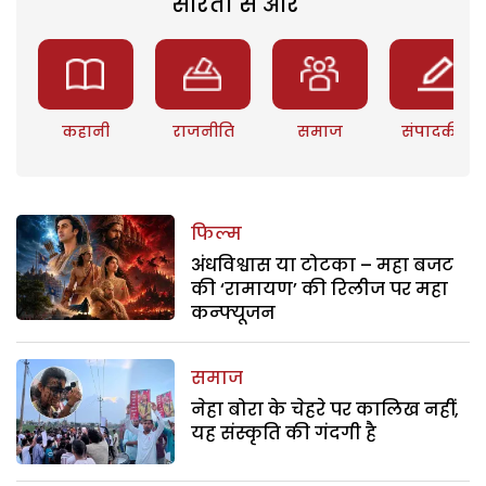
सरिता से और
कहानी
राजनीति
समाज
संपादकीय
फिल्म
अंधविश्वास या टोटका – महा बजट
की ‘रामायण’ की रिलीज पर महा
कन्फ्यूजन
समाज
नेहा बोरा के चेहरे पर कालिख नहीं,
यह संस्कृति की गंदगी है