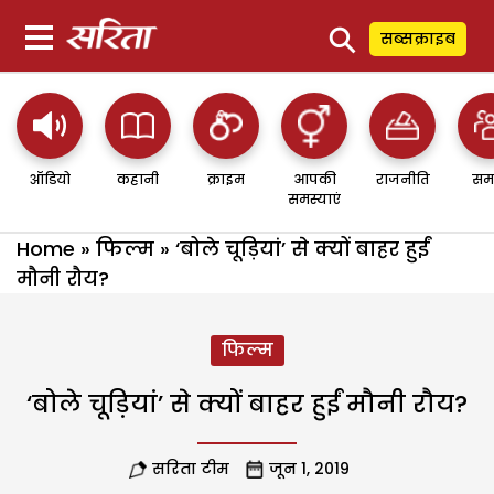
⚲
सब्सक्राइब
ऑडियो
कहानी
क्राइम
आपकी
राजनीति
सम
समस्याएं
Home
»
फिल्म
»
‘बोले चूड़ियां’ से क्यों बाहर हुईं
मौनी रौय?
फिल्म
‘बोले चूड़ियां’ से क्यों बाहर हुईं मौनी रौय?
सरिता टीम
जून 1, 2019