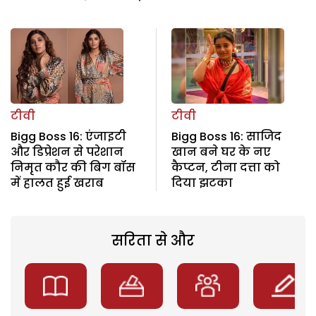
टीवी
टीवी
Bigg Boss 16: एंजाइटी
Bigg Boss 16: साजिद
और डिप्रेशन से परेशान
खान बने घर के नए
निमृत कौर की बिग बॉस
कैप्टन, टीना दत्ता को
में हालत हुई खराब
दिया झटका
सरिता से और