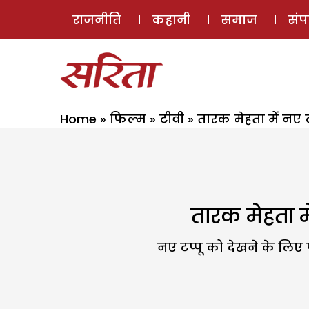
राजनीति
कहानी
समाज
सं
Home
»
फिल्म
»
टीवी
»
तारक मेहता में नए टप
तारक मेहता में
नए टप्पू को देखने के लिए फै