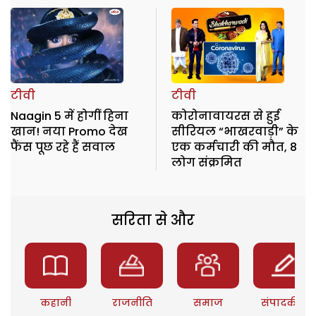
टीवी
टीवी
Naagin 5 में होगीं हिना
कोरोनावायरस से हुई
खान! नया Promo देख
सीरियल “भाखरवाड़ी” के
फैंस पूछ रहे हैं सवाल
एक कर्मचारी की मौत, 8
लोग संक्रमित
सरिता से और
कहानी
राजनीति
समाज
संपादकीय