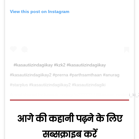
View this post on Instagram
#kasautiizindagiikay #kzk2 #kasautiizindagiikay
#kasautiizindagiikay2 #prerna #parthsamthaan #anurag
#starplus #kasautiizindagiikay2 #kasautizindagiki
A post shared by
kasauti zindagi ki2?????
(@kasauti_zindagi_ki_
आगे की कहानी पढ़ने के लिए
सब्सक्राइब करें