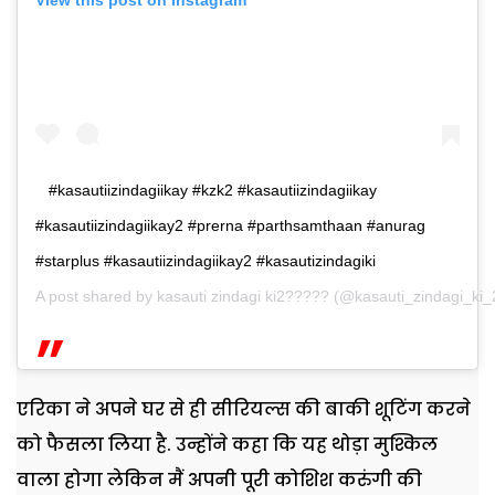
#kasautiizindagiikay #kzk2 #kasautiizindagiikay
#kasautiizindagiikay2 #prerna #parthsamthaan #anurag
#starplus #kasautiizindagiikay2 #kasautizindagiki
A post shared by
kasauti zindagi ki2?????
(@kasauti_zindagi_ki_
एरिका ने अपने घर से ही सीरियल्स की बाकी शूटिंग करने
को फैसला लिया है. उन्होंने कहा कि यह थोड़ा मुश्किल
वाला होगा लेकिन मैं अपनी पूरी कोशिश करुंगी की