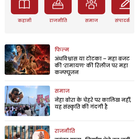
कहानी
राजनीति
समाज
संपादकीय
फिल्म
अंधविश्वास या टोटका – महा बजट
की ‘रामायण’ की रिलीज पर महा
कन्फ्यूजन
समाज
नेहा बोरा के चेहरे पर कालिख नहीं,
यह संस्कृति की गंदगी है
राजनीति