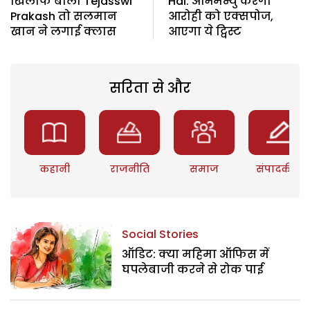
खिलाफ बोली Tejasswi
Hai: अभिमन्यु करेगा
Prakash तो सलमान
आरोही को एक्सपोज,
खान ने लगाई क्लास
आएगा ये ट्विस्ट
सरिता से और
कहानी
राजनीति
समाज
संपादकीय
Social Stories
ऑडिट: क्या महिमा ऑफिस में
घपलेबाजी करने से रोक पाई