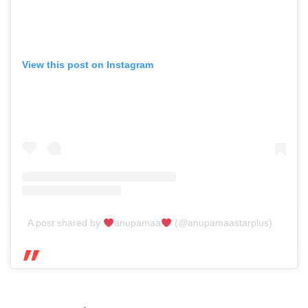
View this post on Instagram
A post shared by
anupamaa
(@anupamaastarplus)