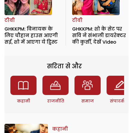
टीवी
टीवी
GHKKPM: विनायक के
GHKKPM: शो के सेट पर
लिए चौहान हाउस आएगी
सवि ने संभाली डायरेक्टर
सई, शो में आएगा ये ट्विस्ट
की कुर्सी, देखें Video
सरिता से और
कहानी
राजनीति
समाज
संपादकीय
कहानी