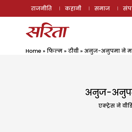
राजनीति
कहानी
समाज
सं
Home
»
फिल्म
»
टीवी
»
अनुज-अनुपमा ने म
अनुज-अनुपम
एक्ट्रेस ने व