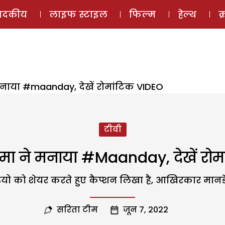
ई-मैगज़ीन
ऑडियो 
पादकीय
लाइफ स्टाइल
फिल्म
हेल्थ
क
नाया #maanday, देखें रोमांटिक VIDEO
टीवी
ा ने मनाया #maanday, देखें रोम
ीडियो को शेयर करते हुए कैप्शन लिखा है, आखिरकार मानडे
सरिता टीम
जून 7, 2022