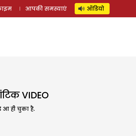
⚲
स्टोरी
लॉग इन
SUBSCRIBE
्राइम
आपकी समस्याएं
ऑडियो
ांटिक VIDEO
 आ ही चुका है.