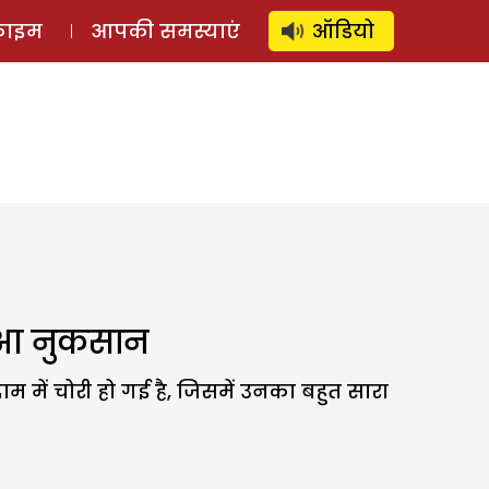
⚲
स्टोरी
लॉग इन
SUBSCRIBE
्राइम
आपकी समस्याएं
ऑडियो
 हुआ नुकसान
म में चोरी हो गई है, जिसमें उनका बहुत सारा