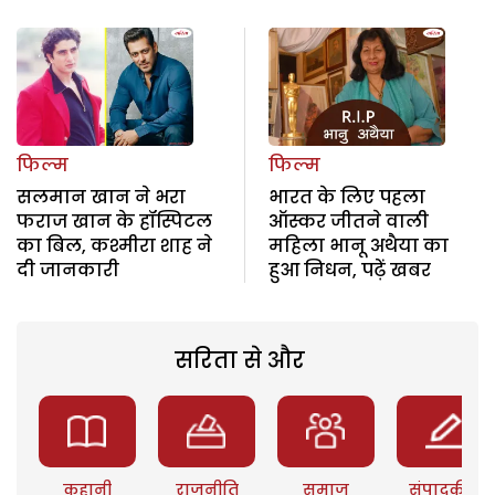
फिल्म
फिल्म
सलमान खान ने भरा
भारत के लिए पहला
फराज खान के हॉस्पिटल
ऑस्कर जीतने वाली
का बिल, कश्मीरा शाह ने
महिला भानू अथैया का
दी जानकारी
हुआ निधन, पढ़ें खबर
सरिता से और
कहानी
राजनीति
समाज
संपादकीय