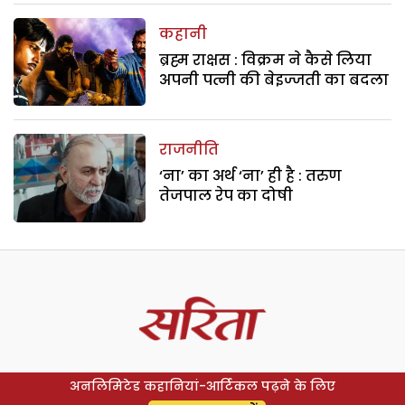
कहानी
ब्रह्म राक्षस : विक्रम ने कैसे लिया
अपनी पत्नी की बेइज्जती का बदला
राजनीति
‘ना’ का अर्थ ‘ना’ ही है : तरुण
तेजपाल रेप का दोषी
अनलिमिटेड कहानियां-आर्टिकल पढ़ने के लिए