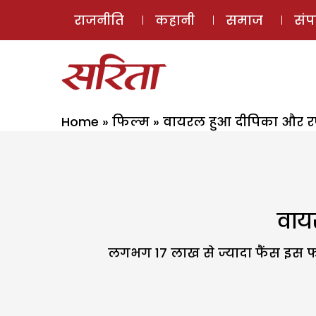
राजनीति
कहानी
समाज
सं
Home
»
फिल्म
»
वायरल हुआ दीपिका और रणव
वाय
लगभग 17 लाख से ज्यादा फैंस इस फोटो