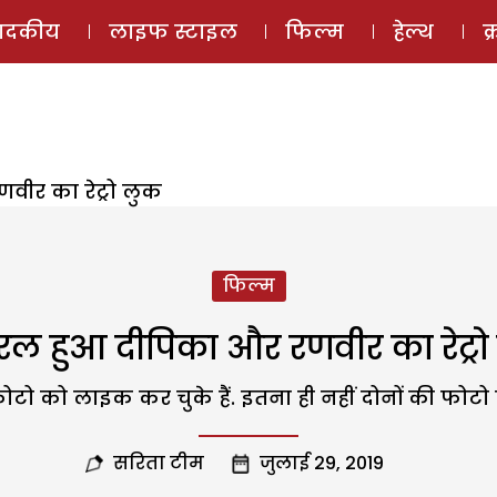
ई-मैगज़ीन
ऑडियो 
पादकीय
लाइफ स्टाइल
फिल्म
हेल्थ
क
ीर का रेट्रो लुक
फिल्म
रल हुआ दीपिका और रणवीर का रेट्रो
 को लाइक कर चुके हैं. इतना ही नहीं दोनों की फोटो पर 
सरिता टीम
जुलाई 29, 2019