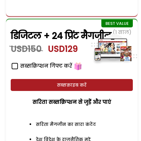
(1 साल)
डिजिटल + 24 प्रिंट मैगजीन
USD150
USD129
सब्सक्रिप्शन गिफ्ट करें
सब्सक्राइब करें
सरिता सब्सक्रिप्शन से जुड़ेें और पाएं
सरिता मैगजीन का सारा कंटेंट
देश विदेश के राजनैतिक मुद्दे