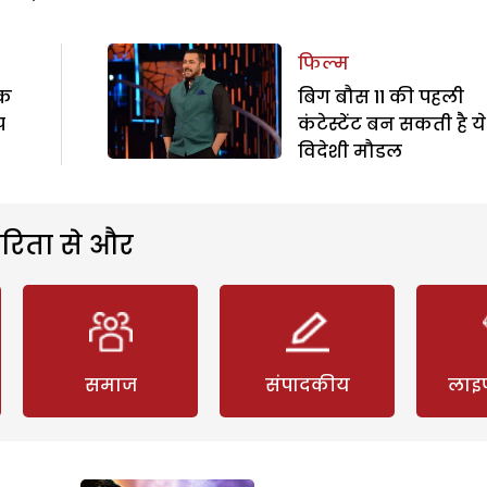
फिल्म
ुक
बिग बौस 11 की पहली
प
कंटेस्टेंट बन सकती है ये
विदेशी मौडल
रिता से और
समाज
संपादकीय
लाइ