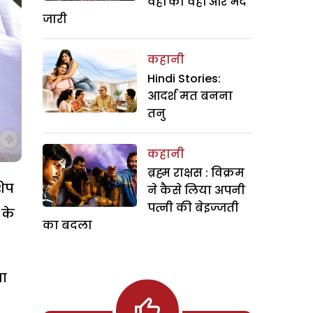
वहीं का वहीं और भेद
जारी
कहानी
Hindi Stories:
आदर्श मत बनना
तनु
कहानी
ब्रह्म राक्षस : विक्रम
शिप
ने कैसे लिया अपनी
पत्नी की बेइज्जती
 के
का बदला
जा