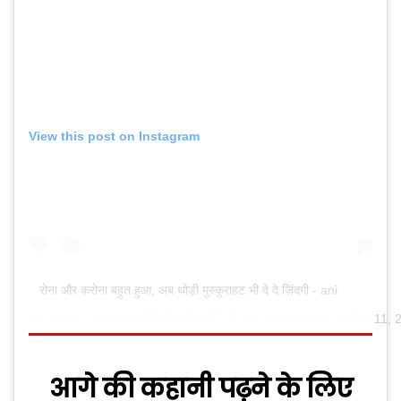
View this post on Instagram
रोना और करोना बहुत हुआ, अब थोड़ी मुस्कुराहट भी दे दे ज़िंदगी - ani
A post shared by
ANIRUDH DAVE
(@aniruddh_dave) on
Jun 11, 
आगे की कहानी पढ़ने के लिए