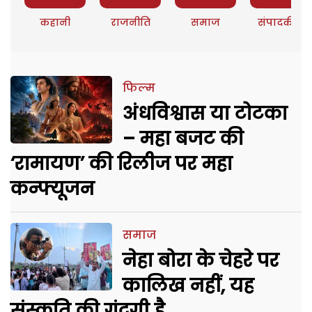
कहानी
राजनीति
समाज
संपादकीय
फिल्म
अंधविश्वास या टोटका
– महा बजट की
‘रामायण’ की रिलीज पर महा
कन्फ्यूजन
समाज
नेहा बोरा के चेहरे पर
कालिख नहीं, यह
संस्कृति की गंदगी है