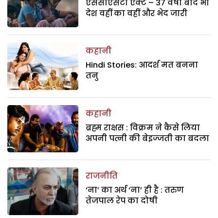
एससीएसटी एक्ट – 37 वर्षों बाद भी
देश वहीं का वहीं और भेद जारी
कहानी
Hindi Stories: आदर्श मत बनना
तनु
कहानी
ब्रह्म राक्षस : विक्रम ने कैसे लिया
अपनी पत्नी की बेइज्जती का बदला
राजनीति
‘ना’ का अर्थ ‘ना’ ही है : तरुण
तेजपाल रेप का दोषी