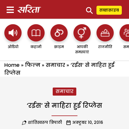
⚲
सब्सक्राइब
ऑडियो
कहानी
क्राइम
आपकी
राजनीति
सम
समस्याएं
Home
»
फिल्म
»
समाचार
»
‘रईस’ से माहिरा हुई
रिप्लेस
समाचार
‘रईस’ से माहिरा हुई रिप्लेस
शांतिस्वरूप त्रिपाठी
अक्टूबर 10, 2016