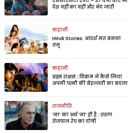
एससीएसटी एक्ट – 37 वर्षों बाद भी
देश वहीं का वहीं और भेद जारी
कहानी
Hindi Stories: आदर्श मत बनना
तनु
कहानी
ब्रह्म राक्षस : विक्रम ने कैसे लिया
अपनी पत्नी की बेइज्जती का बदला
राजनीति
‘ना’ का अर्थ ‘ना’ ही है : तरुण
तेजपाल रेप का दोषी