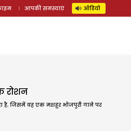
⚲
स्टोरी
लॉग इन
SUBSCRIBE
्राइम
आपकी समस्याएं
ऑडियो
िक रोशन
 है. जिसमें वह एक मशहूर भोजपुरी गाने पर