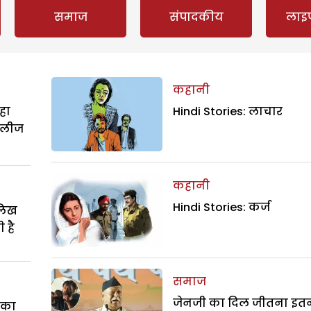
समाज
संपादकीय
लाइ
कहानी
हा
Hindi Stories: लाचार
िलीज
कहानी
Hindi Stories: कर्ज
ालिख
 है
समाज
जेनजी का दिल जीतना इत
े का