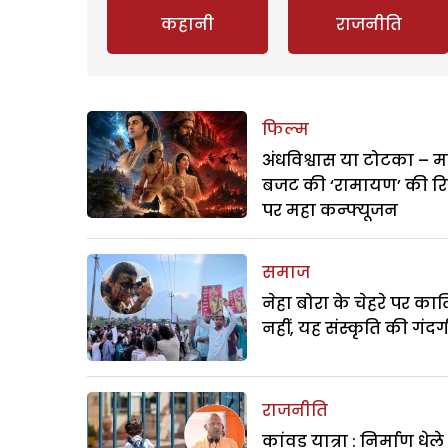
कहानी
राजनीति
फिल्म
अंधविश्वास या टोटका – म
बजट की ‘रामायण’ की र
पर महा कन्फ्यूजन
समाज
नेहा बोरा के चेहरे पर क
नहीं, यह संस्कृति की गंदगी
राजनीति
कांवड़ यात्रा : निर्माण धेल