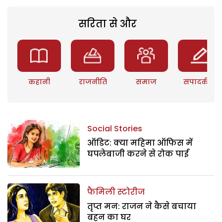
सरिता से और
कहानी
राजनीति
समाज
संपादकीय
Social Stories
ऑडिट: क्या महिमा ऑफिस में
घपलेबाजी करने से रोक पाई
फैमिली स्टोरीज
तृप्त मन: राजन ने कैसे बचाया
बहन का घर