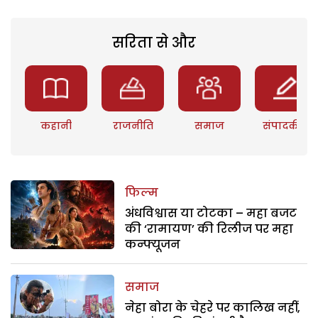
सरिता से और
कहानी
राजनीति
समाज
संपादकीय
फिल्म
अंधविश्वास या टोटका – महा बजट
की ‘रामायण’ की रिलीज पर महा
कन्फ्यूजन
समाज
नेहा बोरा के चेहरे पर कालिख नहीं,