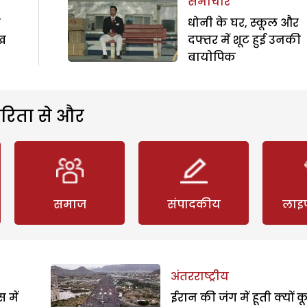
समाचार
े
धोनी के घर, स्कूल और
ीख
दफ्तर में शूट हुई उनकी
बायोपिक
रिता से और
समाज
संपादकीय
लाइ
अंतरराष्ट्रीय
 में
ईरान की जंग में हूती क्यों क