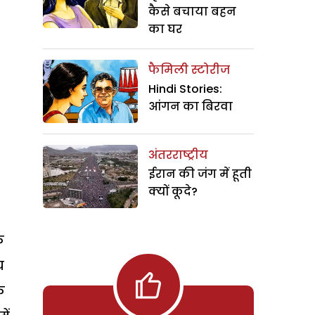
कैसे बचाया बहन
का घर
फैमिली स्टोरीज
Hindi Stories:
आंगन का बिरवा
अंतरराष्ट्रीय
ईरान की जंग में हूती
क्यों कूदे?
े
च
े