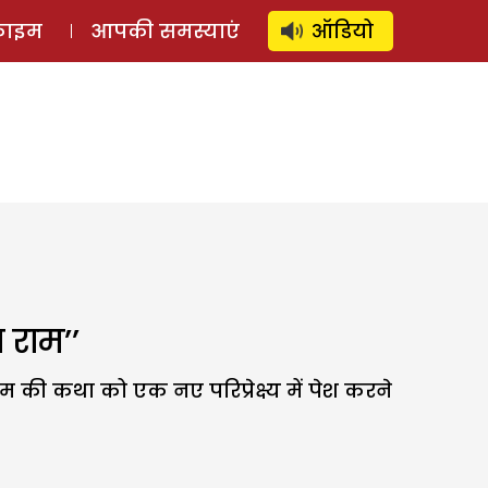
⚲
स्टोरी
लॉग इन
SUBSCRIBE
्राइम
आपकी समस्याएं
ऑडियो
 राम’’
की कथा को एक नए परिप्रेक्ष्य में पेश करने