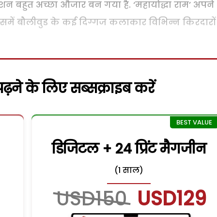
ेशन बहुत अच्छा औजार बन गया है. ‘महायोद्धा राम’ अपने
जिसमें बौलीवुड के कई दिग्गज कलाकार विभिन्न किरदारो
़ने के लिए सब्सक्राइब करें
डिजिटल + 24 प्रिंट मैगजीन
(1 साल)
USD150
USD129