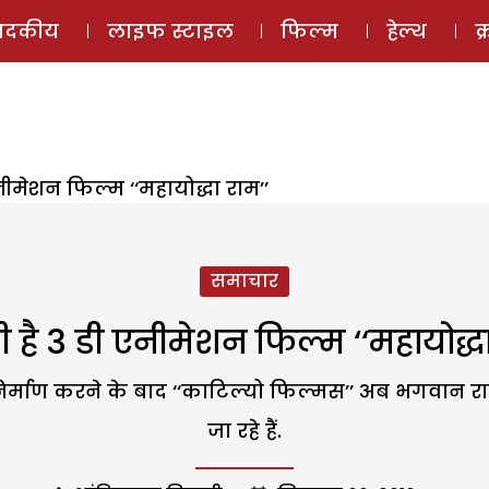
ई-मैगज़ीन
ऑडियो 
पादकीय
लाइफ स्टाइल
फिल्म
हेल्थ
क
नीमेशन फिल्म ‘‘महायोद्धा राम’’
समाचार
 है 3 डी एनीमेशन फिल्म ‘‘महायोद्धा
्माण करने के बाद ‘‘काटिल्यो फिल्मस’’ अब भगवान राम 
जा रहे हैं.