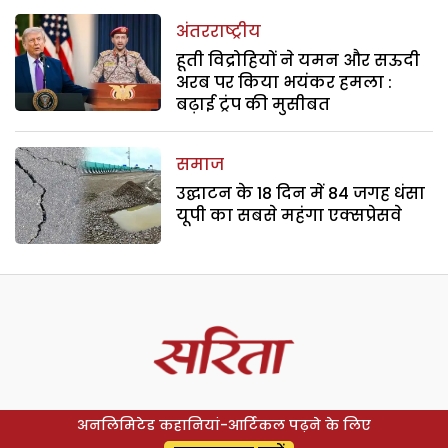
अंतरराष्ट्रीय
हूती विद्रोहियों ने यमन और सऊदी
अरब पर किया भयंकर हमला :
बढ़ाई ट्रंप की मुसीबत
समाज
उद्घाटन के 18 दिन में 84 जगह धंसा
यूपी का सबसे महंगा एक्सप्रेसवे
अनलिमिटेड कहानियां-आर्टिकल पढ़ने के लिए