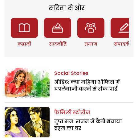
सरिता से और
कहानी
राजनीति
समाज
संपादकीय
Social Stories
ऑडिट: क्या महिमा ऑफिस में
घपलेबाजी करने से रोक पाई
फैमिली स्टोरीज
तृप्त मन: राजन ने कैसे बचाया
बहन का घर