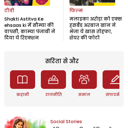
टीवी
फिल्म
Shakti Astitva Ke
मलाइका अरोड़ा को एक्स
ehsaas ki में सौम्या की
हसबैंड अरबाज खान ने
वापसी, काम्या पंजाबी ने
भेजा ये खास तोहफा,
दिया ये रिएक्शन
शेयर की फोटो
सरिता से और
कहानी
राजनीति
समाज
संपादकीय
Social Stories