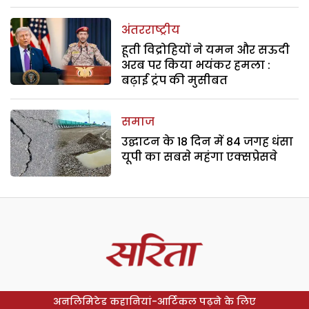
अंतरराष्ट्रीय
हूती विद्रोहियों ने यमन और सऊदी
अरब पर किया भयंकर हमला :
बढ़ाई ट्रंप की मुसीबत
समाज
उद्घाटन के 18 दिन में 84 जगह धंसा
यूपी का सबसे महंगा एक्सप्रेसवे
अनलिमिटेड कहानियां-आर्टिकल पढ़ने के लिए