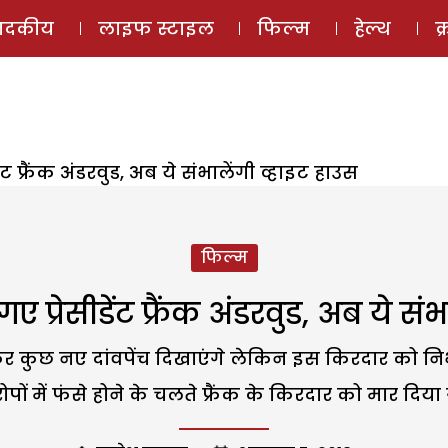
ई-मैगज़ीन
ऑडियो 
पादकीय
लाइफ स्टाइल
फिल्म
हेल्थ
क
ंट फ्रैंक अंडरवुड, अब ये संभालेंगी व्हाइट हाउस
फिल्म
 प्रेसीडेंट फ्रैंक अंडरवुड, अब ये सं
िर कुछ नए दांवपेंच दिखाएंगे लेकिन इस किरदार को नि
पों में फंसे होने के चलते फ्रैंक के किरदार को मार दिया 