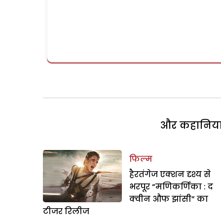
और कहानियां 
फिल्म
हैरतंगेज एक्शन दृश्य से
भरपूर “मणिकर्ण‍िका : द
क्वीन औफ झांसी” का
टीजर रिलीज