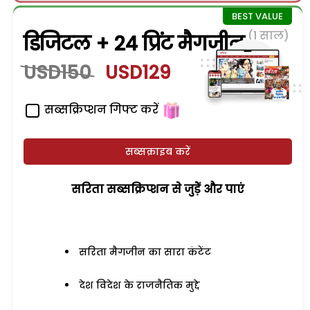
(1 साल)
डिजिटल + 24 प्रिंट मैगजीन
USD150
USD129
सब्सक्रिप्शन गिफ्ट करें
सब्सक्राइब करें
सरिता सब्सक्रिप्शन से जुड़ेें और पाएं
सरिता मैगजीन का सारा कंटेंट
देश विदेश के राजनैतिक मुद्दे