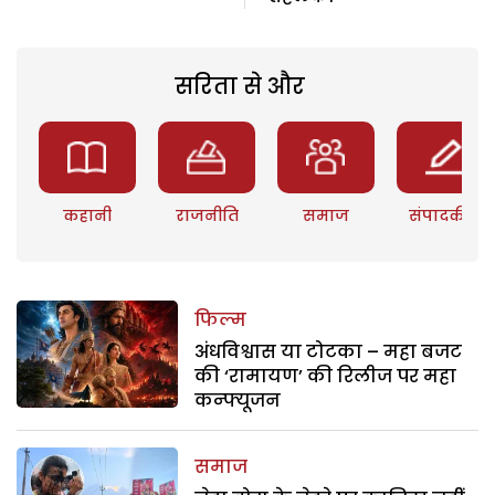
सरिता से और
कहानी
राजनीति
समाज
संपादकीय
फिल्म
अंधविश्वास या टोटका – महा बजट
की ‘रामायण’ की रिलीज पर महा
कन्फ्यूजन
समाज