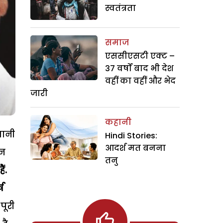
स्वतंत्रता
समाज
एससीएसटी एक्ट –
37 वर्षों बाद भी देश
वहीं का वहीं और भेद
जारी
कहानी
नानी
Hindi Stories:
आदर्श मत बनना
उन
तनु
ं.
ष
पूरी