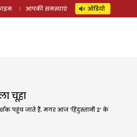
⚲
स्टोरी
लॉग इन
SUBSCRIBE
्राइम
आपकी समस्याएं
ऑडियो
ला चूहा
क पहुंच जाते हैं. मगर आज ‘हिंदुस्तानी 2’ के