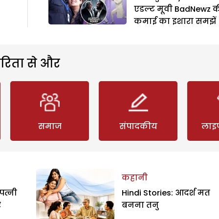
एडल्ट मूवी BadNewz 
कमाई का इशारा समझें
रिता से और
समाज
संपादकीय
लाइ
कहानी
पत्नी
Hindi Stories: आदर्श मत
र
बनना तनु