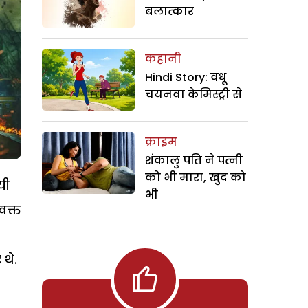
बलात्कार
कहानी
Hindi Story: वधू
चयनवा केमिस्ट्री से
क्राइम
शंकालु पति ने पत्नी
को भी मारा, खुद को
यी
भी
वक्त
थे.