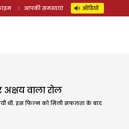
⚲
स्टोरी
लॉग इन
SUBSCRIBE
्राइम
आपकी समस्याएं
ऑडियो
र अक्षय वाला रोल
नायी थी. इस फिल्म को मिली सफलता के बाद