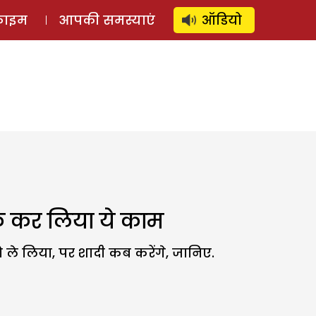
⚲
स्टोरी
लॉग इन
SUBSCRIBE
्राइम
आपकी समस्याएं
ऑडियो
ि कर लिया ये काम
 ले लिया, पर शादी कब करेंगे, जानिए.